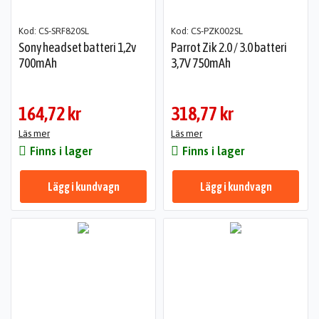
Kod: CS-SRF820SL
Kod: CS-PZK002SL
Sony headset batteri 1,2v
Parrot Zik 2.0 / 3.0 batteri
700mAh
3,7V 750mAh
164,72 kr
318,77 kr
Läs mer
Läs mer
Finns i lager
Finns i lager
Lägg i kundvagn
Lägg i kundvagn