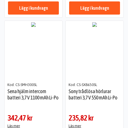
Lägg i kundvagn
Lägg i kundvagn
Kod: CS-SMH300SL
Kod: CS-SXB650SL
Sena hjälm intercom
Sony trådlösa hörlurar
batteri 3,7 V 1100 mAh Li-Po
batteri 3,7 V 550 mAh Li-Po
342,47 kr
235,82 kr
Läs mer
Läs mer