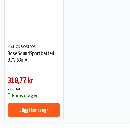
Kod: CS-BQS100SL
Bose SoundSport batteri
3,7V 60mAh
318,77 kr
Läs mer
Finns i lager
Lägg i kundvagn