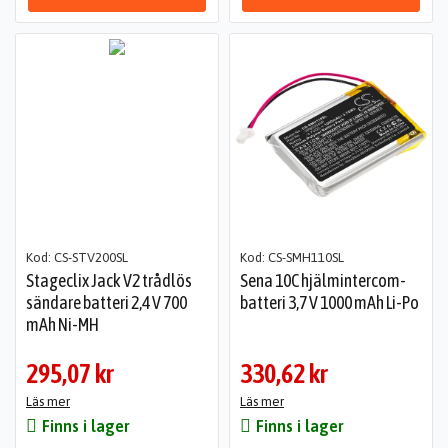
Kod: CS-STV200SL
Kod: CS-SMH110SL
Stageclix Jack V2 trådlös
Sena 10C hjälmintercom-
sändare batteri 2,4 V 700
batteri 3,7 V 1000 mAh Li-Po
mAh Ni-MH
295,07 kr
330,62 kr
Läs mer
Läs mer
Finns i lager
Finns i lager