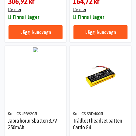
306,92 kr
164,72 kr
Läs mer
Läs mer
Finns i lager
Finns i lager
Lägg i kundvagn
Lägg i kundvagn
Kod: CS-JPR920SL
Kod: CS-SRD400SL
Jabra hörlursbatteri 3,7V
Trådlöst headset batteri
250mAh
Cardo G4