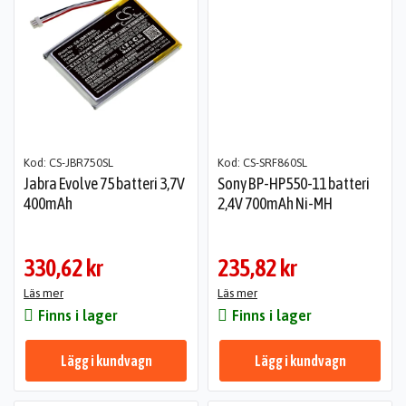
Kod: CS-JBR750SL
Kod: CS-SRF860SL
Jabra Evolve 75 batteri 3,7V
Sony BP-HP550-11 batteri
400mAh
2,4V 700mAh Ni-MH
330,62 kr
235,82 kr
Läs mer
Läs mer
Finns i lager
Finns i lager
Lägg i kundvagn
Lägg i kundvagn