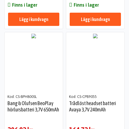
Finns i lager
Finns i lager
Lägg i kundvagn
Lägg i kundvagn
Kod: CS-BPH800SL
Kod: CS-CPB9055
Bang & Olufsen BeoPlay
Trådlöst headset batteri
hörlursbatteri 3,7V 650mAh
Avaya 3,7V 240mAh