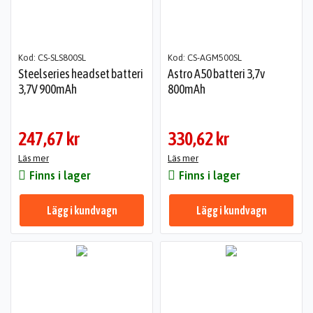
Kod: CS-SLS800SL
Kod: CS-AGM500SL
Steelseries headset batteri
Astro A50 batteri 3,7v
3,7V 900mAh
800mAh
247,67 kr
330,62 kr
Läs mer
Läs mer
Finns i lager
Finns i lager
Lägg i kundvagn
Lägg i kundvagn