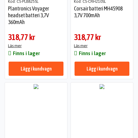
Kod: CS-PLB825SL
Kod: CS-CRH210SL
Plantronics Voyager
Corsair batteri MH45908
headset batteri 3,7V
3,7V 700mAh
360mAh
318,77 kr
318,77 kr
Läs mer
Läs mer
Finns i lager
Finns i lager
Lägg i kundvagn
Lägg i kundvagn