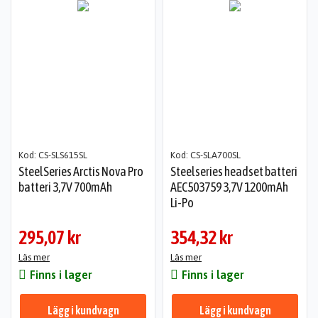
Kod: CS-SLS615SL
Kod: CS-SLA700SL
SteelSeries Arctis Nova Pro
Steelseries headset batteri
batteri 3,7V 700mAh
AEC503759 3,7V 1200mAh
Li-Po
295,07 kr
354,32 kr
Läs mer
Läs mer
Finns i lager
Finns i lager
Lägg i kundvagn
Lägg i kundvagn