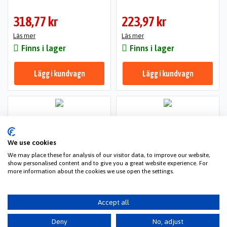
318,77 kr
223,97 kr
Läs mer
Läs mer
Finns i lager
Finns i lager
Lägg i kundvagn
Lägg i kundvagn
We use cookies
We may place these for analysis of our visitor data, to improve our website,
show personalised content and to give you a great website experience. For
more information about the cookies we use open the settings.
Accept all
Kod: CS-SMH100SL
Kod: CS-SWH100SL
Sena SMH 10 batteri 3,7V
Sony headset batteri 3,7V
Deny
No, adjust